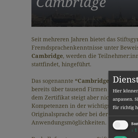
Cambridge
Seit mehreren Jahren bietet das Stiftsg
Fremdsprachenkenntnisse unter Beweis 
Cambridge
, werden die Teilnehmer:in
stattfindet, hingeführt.
Diens
Das sogenannte
“Cambridge Certificat
bereits über tausend Firmen in Europa 
Hier können
dem Zertifikat steigt aber nicht nur d
anpassen. Si
Kompetenzen in der wichtigsten Fremdsp
für richtig 
Originalsprache oder bei der Lektüre de
Anwendungsmöglichkeiten.
Son
↓
1