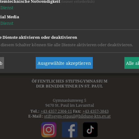
 natürlich sehr, dass sich der Vorbereitungskurs nic
temtechnische Notwendigkeit
(immer erforderlich)
Dienst
vierten Prüfungen in den vergangenen Jahren immer
ial Media
Dienst
e Dienste aktivieren oder deaktivieren
 diesem Schalter können Sie alle Dienste aktivieren oder deaktivieren.
ab
Ausgewählte akzeptieren
Alle 
ÖFFENTLICHES STIFTSGYMNASIUM
DER
BENEDIKTINER
IN ST. PAUL
Gymnasiumweg 5
9470 St. Paul im Lavanttal
Tel.:
+43 4357 2304-11
Fax:
+43 4357-3843
E-Mail:
stiftsgym-stpaul@bildung-ktn.gv.at