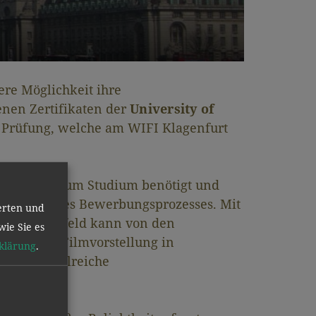
ere Möglichkeit ihre
enen Zertifikaten der
University of
r Prüfung, welche am WIFI Klagenfurt
Zulassung zum Studium benötigt und
im Rahmen des Bewerbungsprozesses. Mit
erten und
privaten Umfeld kann von den
wie Sie es
b, in der Filmvorstellung in
klärung
.
 finden zahlreiche