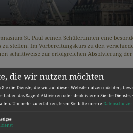
ymnasium St. Paul seinen Schüler:innen eine besond
zu stellen. Im Vorbereitungskurs zu den verschied
nen schrittweise zur erfolgreichen Absolvierung de
te, die wir nutzen möchten
e”
wird von hunderten Universitäten weltweit zur 
alleine verlangen diese zusätzliche Qualifikation 
 Sie die Dienste, die wir auf dieser Website nutzen möchten, bew
ie Chance auf Erfolg im Beruf und Studium, auch im 
e haben das Sagen! Aktivieren oder deaktivieren Sie die Dienste, 
rache profitiert werden. Egal ob im nächsten Urlau
halten.
Um mehr zu erfahren, lesen Sie bitte unsere
Datenschutzer
s neuesten Bestsellers, die erworbenen Fähigkeiten
stiges
Dienst