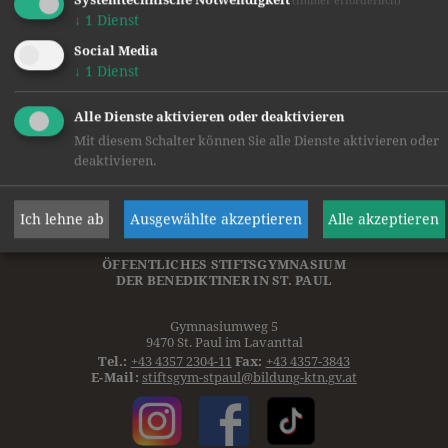
↓
1
Dienst
Social Media
↓
1
Dienst
Alle Dienste aktivieren oder deaktivieren
Mit diesem Schalter können Sie alle Dienste aktivieren oder
deaktivieren.
Ich lehne ab
Ausgewählte akzeptieren
Alle akzeptieren
ÖFFENTLICHES STIFTSGYMNASIUM
DER
BENEDIKTINER
IN ST. PAUL
Gymnasiumweg 5
9470 St. Paul im Lavanttal
Tel.:
+43 4357 2304-11
Fax:
+43 4357-3843
E-Mail:
stiftsgym-stpaul@bildung-ktn.gv.at