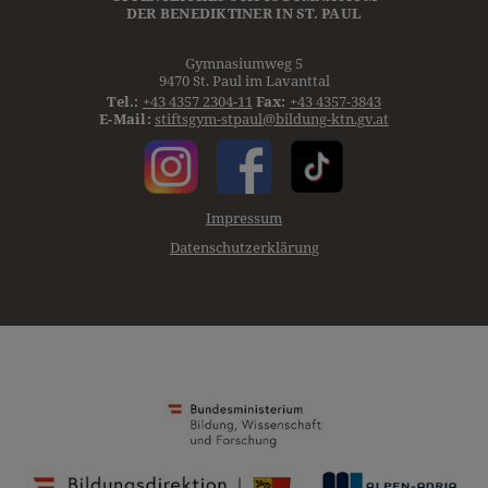
DER
BENEDIKTINER
IN ST. PAUL
Gymnasiumweg 5
9470 St. Paul im Lavanttal
Tel.:
+43 4357 2304-11
Fax:
+43 4357-3843
E-Mail:
stiftsgym-stpaul@bildung-ktn.gv.at
Impressum
Datenschutzerklärung