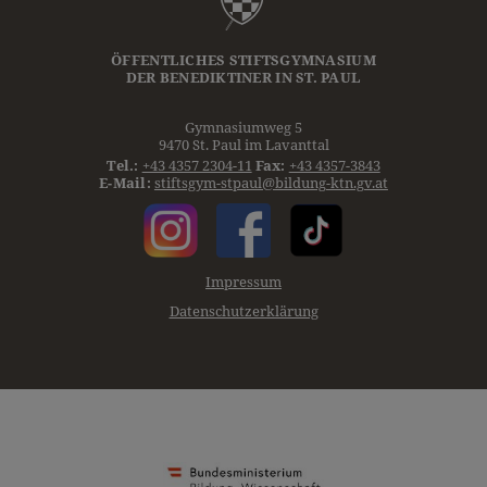
ÖFFENTLICHES STIFTSGYMNASIUM
DER
BENEDIKTINER
IN ST. PAUL
Gymnasiumweg 5
9470 St. Paul im Lavanttal
Tel.:
+43 4357 2304-11
Fax:
+43 4357-3843
E-Mail:
stiftsgym-stpaul@bildung-ktn.gv.at
Impressum
Datenschutzerklärung