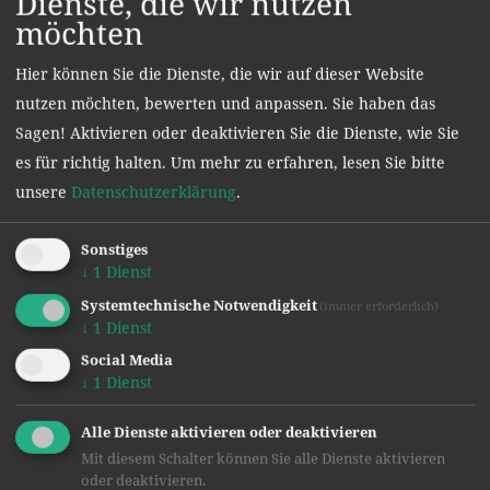
Dienste, die wir nutzen
möchten
Bildungsziele
Es ist unser Ziel, die bestmögliche
Hier können Sie die Dienste, die wir auf dieser Website
Allgemeinbildung an unsere Schüler:innen
nutzen möchten, bewerten und anpassen. Sie haben das
weiterzugeben, diesbezüglich fördern wir die
Sagen! Aktivieren oder deaktivieren Sie die Dienste, wie Sie
sprachliche, die musisch-kreative, die
es für richtig halten.
Um mehr zu erfahren, lesen Sie bitte
geisteswissenschaftliche, die mathematisch
unsere
Datenschutzerklärung
.
naturwissenschaftliche und die
informationstechnologische Kompetenz.
Sonstiges
Wir stärken nicht nur die intellektuellen
↓
1
Dienst
Fähigkeiten unserer Schüler:innen, sondern
Systemtechnische Notwendigkeit
(immer erforderlich)
↓
1
Dienst
wecken in ihnen auch ein positives
Körperbewusstsein durch vielfältige
Social Media
↓
1
Dienst
Sportangebote.
Die Schüler:innen lernen Eigenverantwortung
Alle Dienste aktivieren oder deaktivieren
zu übernehmen, aktive und passive
Mit diesem Schalter können Sie alle Dienste aktivieren
Kritikfähigkeit, Toleranz, Aufgeschlossenheit
oder deaktivieren.