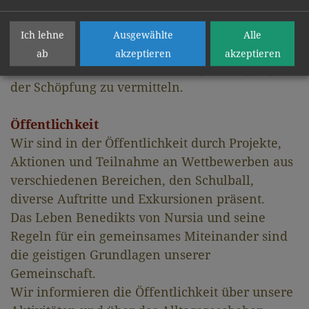
und soziales Engagement.
Wir legen großen Wert darauf, unseren
Ich lehne
Ausgewählte
Alle
Schüler:innen einen respektvollen,
ab
akzeptieren
akzeptieren
wertschätzenden und nachhaltigen Umgang mit
der Schöpfung zu vermitteln.
Öffentlichkeit
Wir sind in der Öffentlichkeit durch Projekte,
Aktionen und Teilnahme an Wettbewerben aus
verschiedenen Bereichen, den Schulball,
diverse Auftritte und Exkursionen präsent.
Das Leben Benedikts von Nursia und seine
Regeln für ein gemeinsames Miteinander sind
die geistigen Grundlagen unserer
Gemeinschaft.
Wir informieren die Öffentlichkeit über unsere