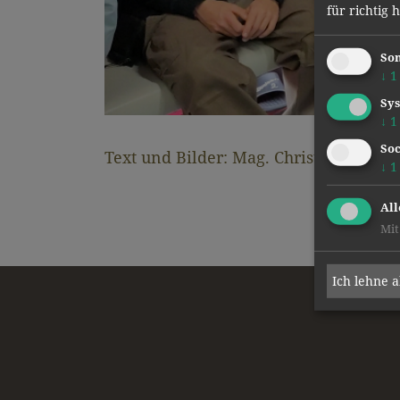
für richtig 
Son
↓
1
Sys
↓
1
Soc
↓
1
All
Mit
Ich lehne 