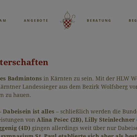
EAM
ANGEBOTE
BERATUNG
BE
terschaften
es Badmintons
in Kärnten zu sein. Mit der HLW W
 Kärntner Landessieger aus dem Bezirk Wolfsberg vo
rn zu hauen.
Dabeisein ist alles
– schließlich werden die Bun
Leistungen von
Alina Pešec (2B), Lilly Steinlechner 
ggenig (4D)
gingen allerdings weit über nur Dabeise
sgymnasium St. Paul etablierte sich aber als bes