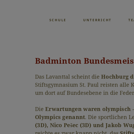
SCHULE
UNTERRICHT
T
Badminton Bundesmeis
Das Lavanttal scheint die
Hochburg d
Stiftsgymnasium St. Paul reisten alle
um dort auf Bundesebene in die Fede
Die
Erwartungen waren olympisch – 
Olympics genannt
. Die sportlichen 
(3D), Nico Pešec (3D) und Jakob Wu
reichte es zwar knapp nicht, das
Stift