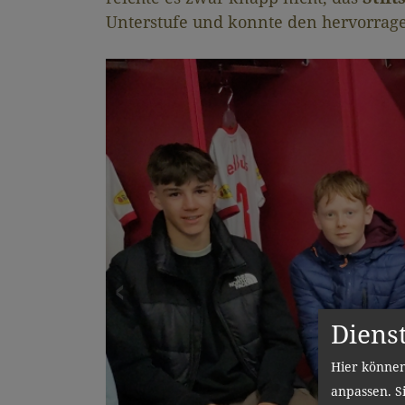
Unterstufe und konnte den hervorra
Diens
Text und Bilder: Mag. Christoph Brand
Hier können
anpassen. Si