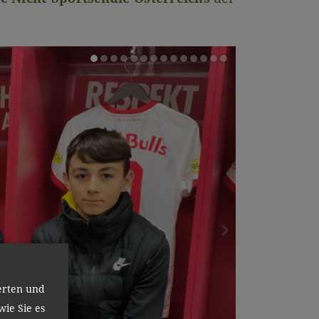
erten und
wie Sie es
zurück