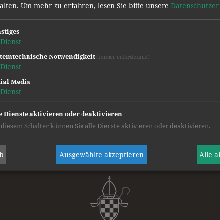
halten.
Um mehr zu erfahren, lesen Sie bitte unsere
Datenschutzer
stiges
Dienst
temtechnische Notwendigkeit
(immer erforderlich)
Dienst
ial Media
Dienst
e Dienste aktivieren oder deaktivieren
ÖFFENTLICHES STIFTSGYMNASIUM
 diesem Schalter können Sie alle Dienste aktivieren oder deaktivieren.
DER
BENEDIKTINER
IN ST. PAUL
Gymnasiumweg 5
ab
Ausgewählte akzeptieren
Alle 
9470 St. Paul im Lavanttal
Tel.:
+43 4357 2304-11
Fax:
+43 4357-3843
E-Mail:
stiftsgym-stpaul@bildung-ktn.gv.at