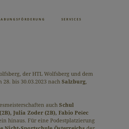
GABUNGSFÖRDERUNG
SERVICES
olfsberg, der HTL Wolfsberg und dem
n 28. bis 30.03.2023 nach
Salzburg
,
desmeisterschaften auch
Schul
(2B), Julia Zoder (2B), Fabio Pešec
in hinaus. Für eine Podestplatzierung
te Nicht-Sportschule Österreichs
der