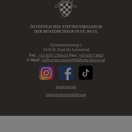
ÖFFENTLICHES STIFTSGYMNASIUM
DER
BENEDIKTINER
IN ST. PAUL
Gymnasiumweg 5
9470 St. Paul im Lavanttal
Tel.:
+43 4357 2304-11
Fax:
+43 4357-3843
E-Mail:
stiftsgym-stpaul@bildung-ktn.gv.at
Impressum
Datenschutzerklärung