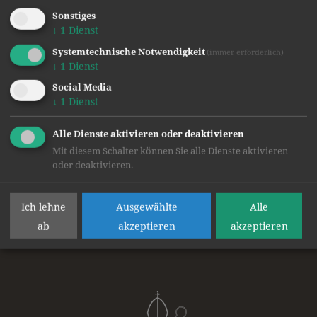
Sonstiges
↓
1
Dienst
Systemtechnische Notwendigkeit
(immer erforderlich)
↓
1
Dienst
Social Media
↓
1
Dienst
Alle Dienste aktivieren oder deaktivieren
Mit diesem Schalter können Sie alle Dienste aktivieren
Text und Bilder: Florian Schneider, MA
oder deaktivieren.
zurück
Ich lehne
Ausgewählte
Alle
ab
akzeptieren
akzeptieren