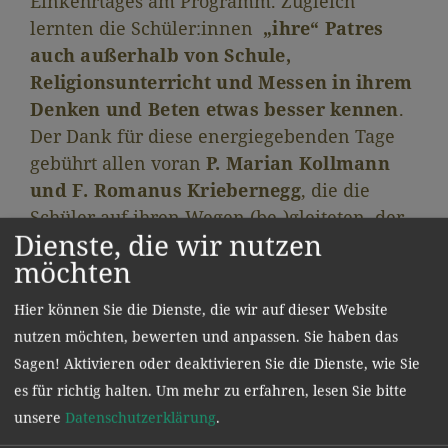
Einkehrtages am Programm. Zugleich
lernten die Schüler:innen
„ihre“ Patres
auch außerhalb von Schule,
Religionsunterricht und Messen in ihrem
Denken und Beten etwas besser kennen
.
Der Dank für diese energiegebenden Tage
gebührt allen voran
P. Marian Kollmann
und F. Romanus Kriebernegg
, die die
Schüler auf ihren Wegen (be-)gleiteten, der
Dienste, die wir nutzen
Direktion
, die diese Tage ermöglichte, und
möchten
allen
Kolleg:innen
, die als Betreuer:innen
bei den Einkehrtagen fungierten.
Hier können Sie die Dienste, die wir auf dieser Website
nutzen möchten, bewerten und anpassen. Sie haben das
Sagen! Aktivieren oder deaktivieren Sie die Dienste, wie Sie
es für richtig halten.
Um mehr zu erfahren, lesen Sie bitte
unsere
Datenschutzerklärung
.