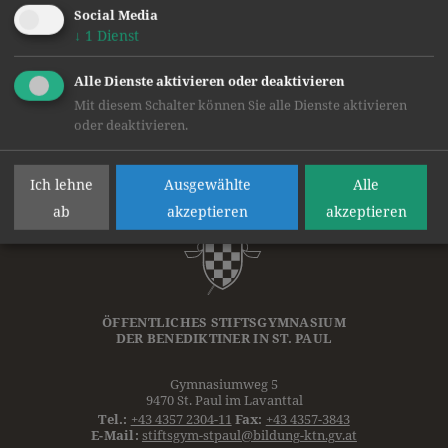
Text und Bilder: Isabel Bodmann, BEd MEd
Social Media
↓
1
Dienst
zurück
Alle Dienste aktivieren oder deaktivieren
Mit diesem Schalter können Sie alle Dienste aktivieren
oder deaktivieren.
Ich lehne
Ausgewählte
Alle
ab
akzeptieren
akzeptieren
ÖFFENTLICHES STIFTSGYMNASIUM
DER
BENEDIKTINER
IN ST. PAUL
Gymnasiumweg 5
9470 St. Paul im Lavanttal
Tel.:
+43 4357 2304-11
Fax:
+43 4357-3843
E-Mail:
stiftsgym-stpaul@bildung-ktn.gv.at