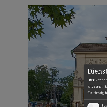
Diens
Hier können
anpassen. Si
für richtig 
Son