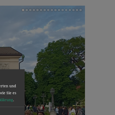
erten und
wie Sie es
klärung
.