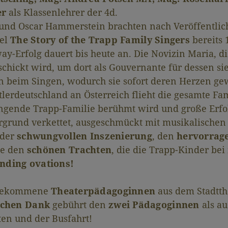
er
als Klassenlehrer der 4d.
 und Oscar Hammerstein brachten nach Veröffentlic
tel
The Story of the Trapp Family Singers
bereits 
ay-Erfolg dauert bis heute an. Die Novizin Maria, d
chickt wird, um dort als Gouvernante für dessen si
rn beim Singen, wodurch sie sofort deren Herzen gew
erdeutschland an Österreich flieht die gesamte Fam
ingende Trapp-Familie berühmt wird und große Erfo
ergrund verkettet, ausgeschmückt mit musikalische
 der
schwungvollen Inszenierung
, den
hervorrag
e den
schönen Trachten
, die die Trapp-Kinder bei
nding ovations!
l gekommene
Theaterpädagoginnen
aus dem Stadtthe
ichen Dank
gebührt den
zwei Pädagoginnen
als a
ten und der Busfahrt!