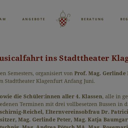
EAM
ANGEBOTE
BERATUNG
BE
sicalfahrt ins Stadttheater Kla
en Semesters, organisiert von
Prof. Mag. Gerlinde 
m Stadttheater Klagenfurt Anfang Juni.
owie die Schüler:innen aller 4. Klassen
, alle in 
hiedenen Terminen mit drei vollbesetzen Bussen in d
eschirnig-Reichel, Elternvereinsobfrau Dr. Patri
sitzer, Mag. Gerlinde Peter, Mag. Katja Baumga
schnig, Mag. Andrea Pötsch MA, Mag. Rosemari