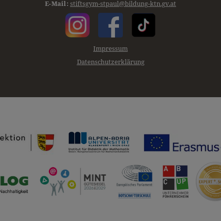
E-Mail:
stiftsgym-stpaul@bildung-ktn.gv.at
Impressum
Datenschutzerklärung