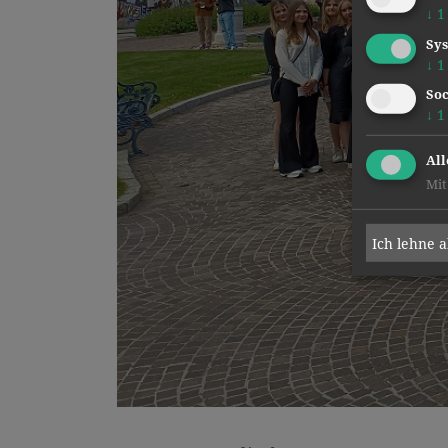
↓
1
Sys
↓
1
Soc
↓
1
All
Mit
Ich lehne 