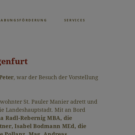
GABUNGSFÖRDERUNG
SERVICES
genfurt
Peter
, war der Besuch der Vorstellung
gewohnter St. Pauler Manier adrett und
ie Landeshauptstadt. Mit an Bord
cia Radl-Rebernig MBA, die
rtner, Isabel Bodmann MEd, die
e Pollanz, Mag. Andreas