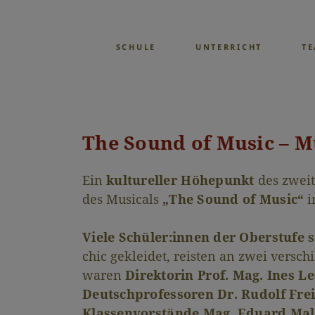
SCHULE
UNTERRICHT
T
The Sound of Music – Mu
Ein
kultureller Höhepunkt
des zweit
des Musicals
„The Sound of Music“
i
Viele Schüler:innen der Oberstufe s
chic gekleidet, reisten an zwei versc
waren
Direktorin Prof. Mag. Ines L
Deutschprofessoren Dr. Rudolf Frei
Klassenvorstände Mag. Eduard Malt