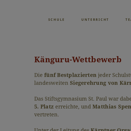
SCHULE
UNTERRICHT
T
Känguru-Wettbewerb
Die
fünf Bestplazierten
jeder Schuls
landesweiten
Siegerehrung von Kär
Das Stiftsgymnasium St. Paul war dab
5. Platz
erreichte, und
Matthias Spen
vertreten.
Unter der Leitung des
Kärntner Orga