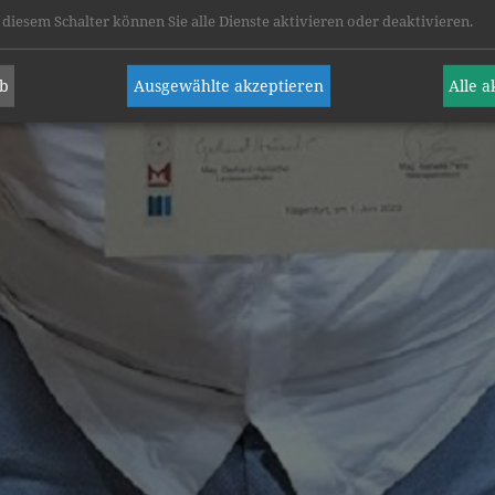
 diesem Schalter können Sie alle Dienste aktivieren oder deaktivieren.
ab
Ausgewählte akzeptieren
Alle 
ÖFFENTLICHES STIFTSGYMNASIUM
DER
BENEDIKTINER
IN ST. PAUL
Gymnasiumweg 5
9470 St. Paul im Lavanttal
Tel.:
+43 4357 2304-11
Fax:
+43 4357-3843
E-Mail:
stiftsgym-stpaul@bildung-ktn.gv.at
Impressum