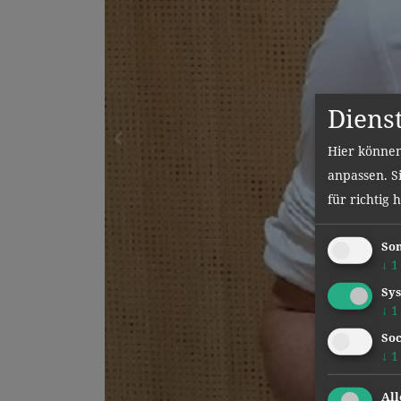
Diens
Hier können
anpassen. Si
für richtig 
Son
↓
1
Sys
↓
1
Text und Bilder: Mag. Michael König
Soc
↓
1
All