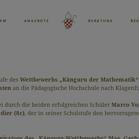
EAM
ANGEBOTE
BERATUNG
BE
tufe des
Wettbewerbs „Känguru der Mathematik“
nten
an die Pädagogische Hochschule nach Klagenfu
ei durch die beiden erfolgreichen Schüler
Marco Vog
dier (8c)
, der in seiner Schulstufe den hervorrage
nisators des „Känguru-Wettbewerbs“ Mag. Ger