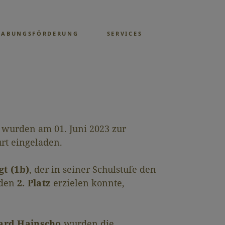
GABUNGSFÖRDERUNG
SERVICES
wurden am 01. Juni 2023 zur
rt eingeladen.
t (1b)
, der in seiner Schulstufe den
nden
2. Platz
erzielen konnte,
hard Hainscho
wurden die