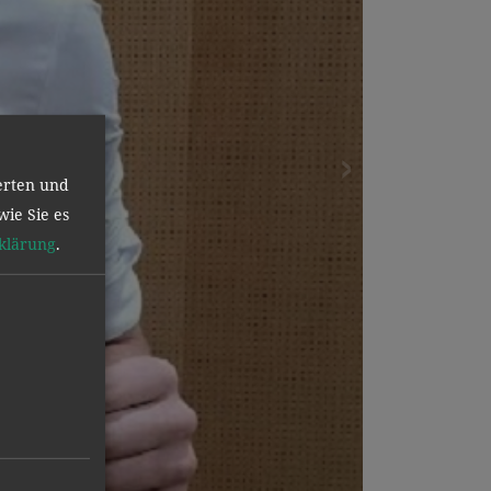
erten und
wie Sie es
klärung
.
zurück