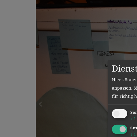
Diens
Hier können
anpassen. Si
für richtig 
Son
↓
1
Sys
↓
1