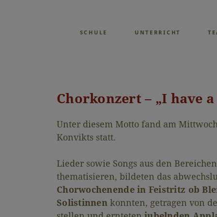
SCHULE
UNTERRICHT
T
Chorkonzert – „I have 
Unter diesem Motto fand am Mittwoch,
Konvikts statt.
Lieder sowie Songs aus den Bereiche
thematisieren, bildeten das abwechsl
Chorwochenende in Feistritz ob Ble
Solistinnen
konnten, getragen von d
stellen und ernteten
jubelnden Appl