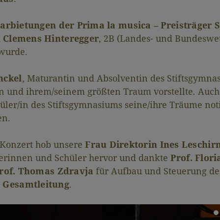
arbietungen der Prima la musica – Preisträger
d
Clemens Hinteregger
, 2B (Landes- und Bundeswe
 wurde.
ckel
, Maturantin und Absolventin des Stiftsgymna
n und ihrem/seinem größten Traum vorstellte. Auch
üler/in des Stiftsgymnasiums seine/ihre Träume not
n.
Konzert hob unsere
Frau Direktorin Ines Leschirn
erinnen und Schüler hervor und dankte
Prof. Flor
rof. Thomas Zdravja
für Aufbau und Steuerung der
e Gesamtleitung
.