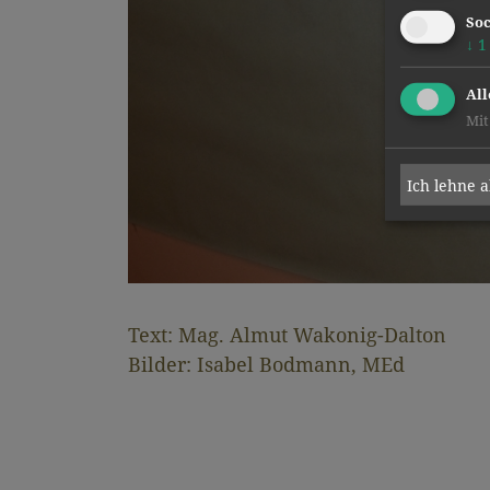
Soc
↓
1
All
Mit
Ich lehne 
Text: Mag. Almut Wakonig-Dalton
Bilder: Isabel Bodmann, MEd