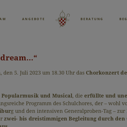
EAM
ANGEBOTE
BERATUNG
BE
a dream…“
 den 5. Juli 2023 um 18.30 Uhr das
Chorkonzert de
n
Popularmusik und Musical
, die
erfüllte und un
ungsreiche Programm des Schulchores, der – wohl vo
ibur
g und den intensiven Generalproben-Tag – zur 
er
zwei- bis dreistimmigen Begleitung durch den
aus
.