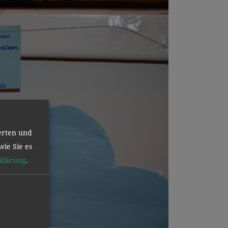
erten und
wie Sie es
klärung
.