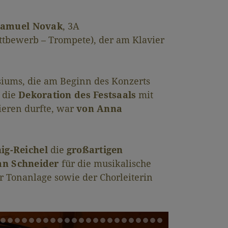
 Samuel Novak
, 3A
ttbewerb – Trompete), der am Klavier
siums, die am Beginn des Konzerts
 die
Dekoration des Festsaals
mit
ieren durfte, war
von Anna
ig-Reichel
die
großartigen
ian Schneider
für die musikalische
 Tonanlage sowie der Chorleiterin