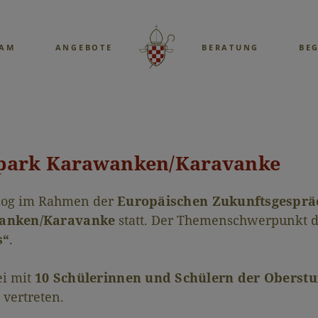
EAM
ANGEBOTE
BERATUNG
BE
park Karawanken/Karavanke
ialog im Rahmen der
Europäischen Zukunftsgesprä
anken/Karavanke
statt. Der Themenschwerpunkt d
s“
.
ei mit
10 Schülerinnen und Schülern der Oberstu
vertreten.