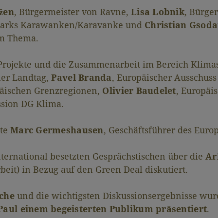
žen
, Bürgermeister von Ravne,
Lisa Lobnik
, Bürge
oparks Karawanken/Karavanke und
Christian Gsod
m Thema.
Projekte und die Zusammenarbeit im Bereich Klima
ner Landtag,
Pavel Branda
, Europäischer Ausschus
päischen Grenzregionen,
Olivier Baudelet
, Europä
sion DG Klima.
rte
Marc Germeshausen
, Geschäftsführer des Euro
ternational besetzten Gesprächstischen über die
Ar
eit) in Bezug auf den Green Deal diskutiert.
che
und die wichtigsten Diskussionsergebnisse wu
Paul einem begeisterten Publikum präsentiert
.