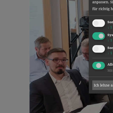
anpassen. Si
für richtig 
Son
↓
1
Sys
↓
1
Soc
↓
1
All
Mit
Ich lehne 