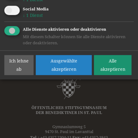
Social Media
Text und Bilder: Mag. Thomas Striednig
↓
1
Dienst
zurück
Alle Dienste aktivieren oder deaktivieren
Mit diesem Schalter können Sie alle Dienste aktivieren
oder deaktivieren.
Ich lehne
Ausgewählte
Alle
ab
akzeptieren
akzeptieren
ÖFFENTLICHES STIFTSGYMNASIUM
DER
BENEDIKTINER
IN ST. PAUL
Gymnasiumweg 5
9470 St. Paul im Lavanttal
Tel.:
+43 4357 2304-11
Fax:
+43 4357-3843