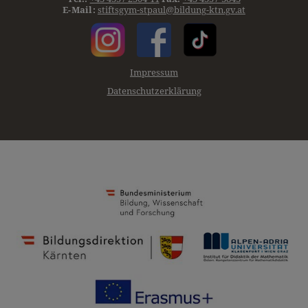
E-Mail:
stiftsgym-stpaul@bildung-ktn.gv.at
Impressum
Datenschutzerklärung