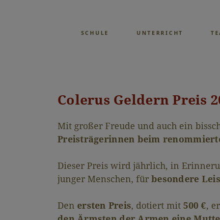
SCHULE
UNTERRICHT
T
Colerus Geldern Preis 2
Mit großer Freude und auch ein bissch
Preisträgerinnen beim renommierte
Dieser Preis wird jährlich, in Erinne
junger Menschen, für
besondere Leis
Den
ersten Preis
, dotiert mit
500 €
, e
den Ärmsten der Armen eine Mutte