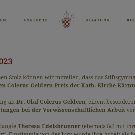
EAM
ANGEBOTE
BERATUNG
BE
023
en Stolz können wir mitteilen, dass das Stiftsgymn
n Colerus Geldern Preis der Kath. Kirche Kärnt
rung an
Dr. Olaf Colerus Geldern
, einem besondere
tungen bei der Vorwissenschaftlichen Arbeit
ver
rlangte
Theresa Edelsbrunner
(ehemals 8c) mit i
r“
. Einstimmig von der Jury wurde ihre Arbeit als 