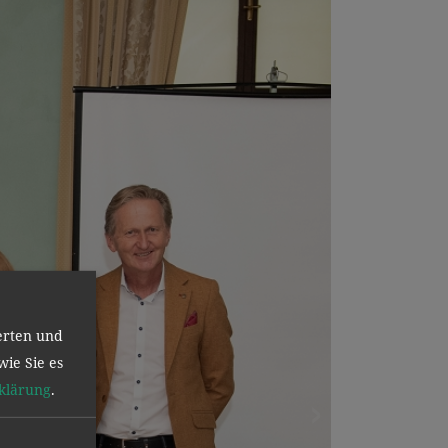
erten und
wie Sie es
klärung
.