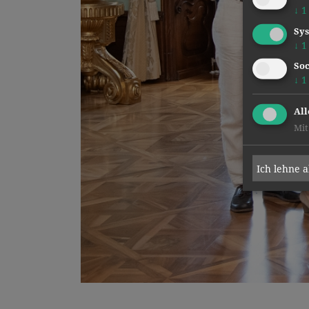
↓
1
Sys
↓
1
Soc
↓
1
All
Mit
Ich lehne 