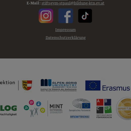
Tel.:
+43 4357 2304-11
Fax:
+43 4357-3843
E-Mail:
stiftsgym-stpaul@bildung-ktn.gv.at
Impressum
Datenschutzerklärung