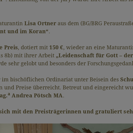
Maturantin
Lisa Ortner
aus dem (BG/BRG Peraustraße 
ent und im Koran“
.
e Preis
, dotiert mit
150 €
, wieder an eine Maturanti
 8b) mit ihrer Arbeit
„Leidenschaft für Gott – d
urde sehr gelobt und besonders der Forschungsgeda
im bischöflichen Ordinariat unter Beisein des
Schu
 und Preise überreicht. Betreut und eingereicht wu
a
ag.
Andrea Pötsch MA
.
ich mit den Preisträgerinnen und gratuliert seh