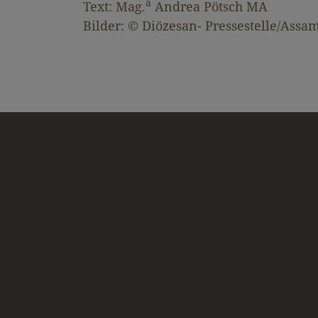
a
Text: Mag.
Andrea Pötsch MA
Bilder: © Diözesan- Pressestelle/Assa