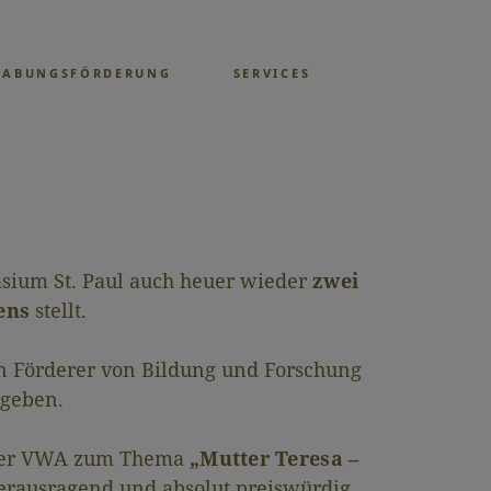
GABUNGSFÖRDERUNG
SERVICES
asium St. Paul auch heuer wieder
zwei
ens
stellt.
n Förderer von Bildung und Forschung
geben.
hrer VWA zum Thema
„Mutter Teresa –
herausragend und absolut preiswürdig