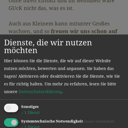
Ohne ihren Einsatz und ihr Bemühen wäre
GUcK nicht das, was es ist.
Auch aus Kleinem kann mitunter Großes
wachsen, und so
freuen wir uns schon auf
dieses gemeinsame Schuljahr!
Dienste, die wir nutzen
möchten
Hier können Sie die Dienste, die wir auf dieser Website
nutzen möchten, bewerten und anpassen. Sie haben das
Sagen! Aktivieren oder deaktivieren Sie die Dienste, wie Sie
es für richtig halten.
Um mehr zu erfahren, lesen Sie bitte
unsere
Datenschutzerklärung
.
Sonstiges
↓
1
Dienst
Systemtechnische Notwendigkeit
(immer erforderlich)
↓
1
Dienst