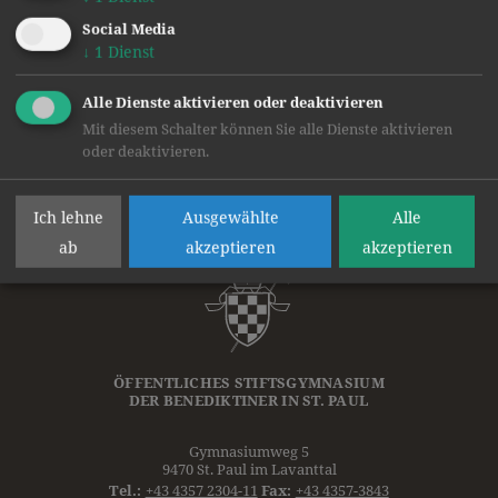
Social Media
a
Text und Bilder: Mag.
Andrea Pötsch MA
↓
1
Dienst
zurück
Alle Dienste aktivieren oder deaktivieren
Mit diesem Schalter können Sie alle Dienste aktivieren
oder deaktivieren.
Ich lehne
Ausgewählte
Alle
ab
akzeptieren
akzeptieren
ÖFFENTLICHES STIFTSGYMNASIUM
DER
BENEDIKTINER
IN ST. PAUL
Gymnasiumweg 5
9470 St. Paul im Lavanttal
Tel.:
+43 4357 2304-11
Fax:
+43 4357-3843