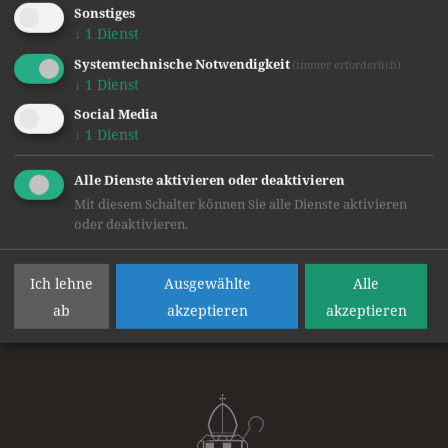
Text: Carina Jäger, 7a
Sonstiges
Bilder: Mag. Evelyn Friesacher
↓
1
Dienst
Systemtechnische Notwendigkeit
(immer erforderlich)
zurück
↓
1
Dienst
Social Media
↓
1
Dienst
Alle Dienste aktivieren oder deaktivieren
Mit diesem Schalter können Sie alle Dienste aktivieren
oder deaktivieren.
Ich lehne
Ausgewählte
Alle
ab
akzeptieren
akzeptieren
ÖFFENTLICHES STIFTSGYMNASIUM
DER
BENEDIKTINER
IN ST. PAUL
Gymnasiumweg 5
9470 St. Paul im Lavanttal
Tel.:
+43 4357 2304-11
Fax:
+43 4357-3843