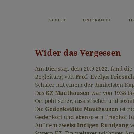
SCHULE
UNTERRICHT
T
Wider das Vergessen
Am Dienstag, dem 20.9.2022, fand die
Begleitung von
Prof. Evelyn Friesac
Schüler mit einem der dunkelsten Kap
Das
KZ Mauthausen
war von 1938 bis
Ort politischer, rassistischer und so
Die
Gedenkstätte Mauthausen
ist n
Gedenkort und ebenso ein Friedhof fü
Auf dem
zweistündigen Rundgang
v
System KZ. Ein weiterer wichtiger As