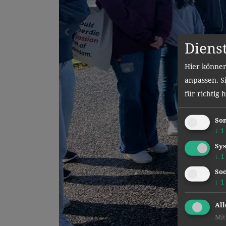
Diens
Hier können
anpassen. Si
für richtig 
Son
↓
1
Sys
↓
1
Soc
↓
1
All
Mit