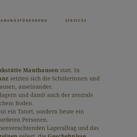
GABUNGSFÖRDERUNG
SERVICES
enkstätte Mauthausen
statt. In
anz
setzten sich die Schülerinnen und
hausen, auseinander.
lagern und damit auch der zentrale
ischem Boden.
it ein Tatort, sondern heute ein
mordeten Personen.
chenverachtenden Lageralltag und das
zelnen
gelegt, die
Geschehnisse