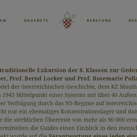
EAM
ANGEBOTE
BERATUNG
BE
traditionelle Exkursion der 8. Klassen zur Ged
her, Prof. Bernd Locker und Prof. Rosemarie Poll
itel der österreichischen Geschichte, dem KZ Maut
 1945 Mittelpunkt eines Systems mit über 40 Außen
zialer Verfolgung durch das NS-Regime auf österreich
icht nur ein ehemaliges Konzentrationslager und dam
r die sterblichen Überreste von mehr als 90 000 er
ermittelten die Guides einen Einblick in den mens
pekt wurde auf die
Verantwortung eines jeden ein