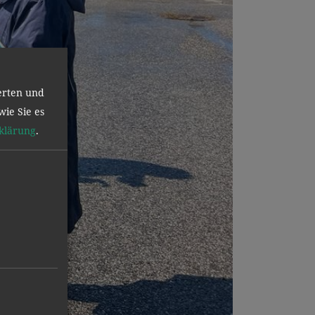
erten und
wie Sie es
klärung
.