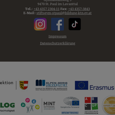
9470 St. Paul im Lavanttal
Tel.:
+43 4357 2304-11
Fax:
+43 4357-3843
E-Mail:
stiftsgym-stpaul@bildung-ktn.gv.at
Impressum
Datenschutzerklärung