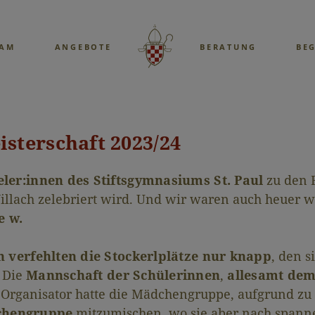
EAM
ANGEBOTE
BERATUNG
BE
sterschaft 2023/24
eler:innen des Stiftsgymnasiums St. Paul
zu den F
i Villach zelebriert wird. Und wir waren auch heuer
e w.
 verfehlten die Stockerlplätze nur knapp
, den s
. Die
Mannschaft der Schülerinnen
,
allesamt dem
er Organisator hatte die Mädchengruppe, aufgrund z
chengruppe
mitzumischen, wo sie aber nach span