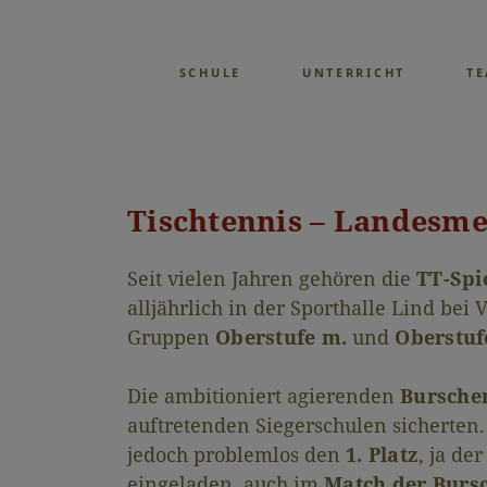
SCHULE
UNTERRICHT
T
Tischtennis – Landesmei
Seit vielen Jahren gehören die
TT-Spi
alljährlich in der Sporthalle Lind be
Gruppen
Oberstufe m.
und
Oberstuf
Die ambitioniert agierenden
Burschen
auftretenden Siegerschulen sicherten
jedoch problemlos den
1. Platz
, ja d
eingeladen, auch im
Match der Burs