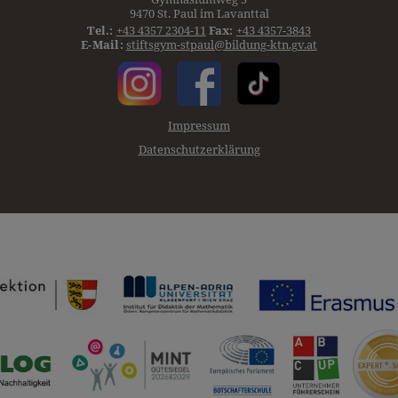
9470 St. Paul im Lavanttal
Tel.:
+43 4357 2304-11
Fax:
+43 4357-3843
E-Mail:
stiftsgym-stpaul@bildung-ktn.gv.at
Impressum
Datenschutzerklärung