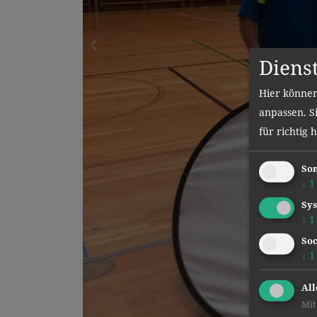
Diens
Hier können
anpassen. Si
für richtig 
Son
↓
1
Sys
↓
1
Soc
↓
1
All
Mit