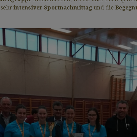
 sehr
intensiver Sportnachmittag
und die
Begegn