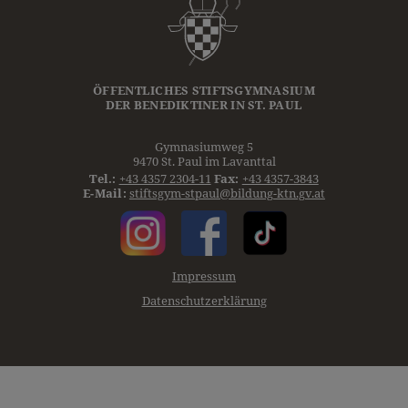
ÖFFENTLICHES STIFTSGYMNASIUM
DER
BENEDIKTINER
IN ST. PAUL
Gymnasiumweg 5
9470 St. Paul im Lavanttal
Tel.:
+43 4357 2304-11
Fax:
+43 4357-3843
E-Mail:
stiftsgym-stpaul@bildung-ktn.gv.at
Impressum
Datenschutzerklärung