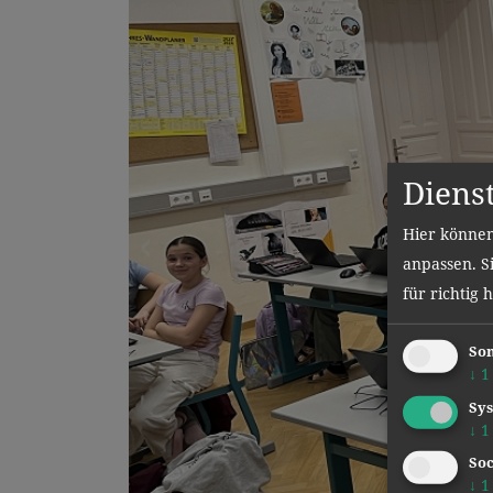
Diens
Hier können
anpassen. Si
für richtig 
Son
↓
1
Sys
↓
1
Soc
↓
1