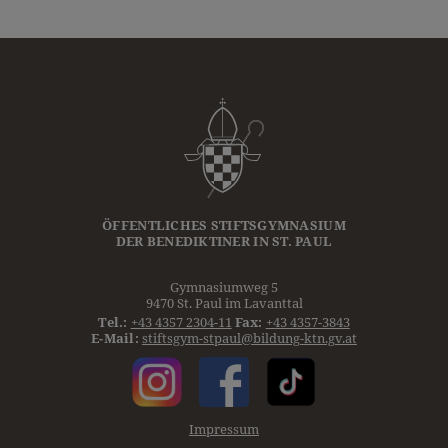
ÖFFENTLICHES STIFTSGYMNASIUM
DER
BENEDIKTINER
IN ST. PAUL
Gymnasiumweg 5
9470 St. Paul im Lavanttal
Tel.:
+43 4357 2304-11
Fax:
+43 4357-3843
E-Mail:
stiftsgym-stpaul@bildung-ktn.gv.at
Impressum