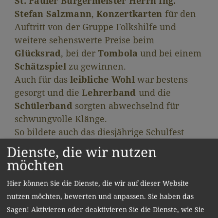
St. Pauler Bürgermeister Herrn Ing.
Stefan Salzmann
,
Konzertkarten
für den
Auftritt von der Gruppe Folkshilfe und
weitere sehenswerte Preise beim
Glücksrad
, bei der
Tombola
und bei einem
Schätzspiel
zu gewinnen.
Auch für das
leibliche Wohl
war bestens
gesorgt und die
Lehrerband
und die
Schülerband
sorgten abwechselnd für
schwungvolle Klänge.
So bildete auch das diesjährige Schulfest
einen
würdigen Abschluss für das
Dienste, die wir nutzen
heurige Schuljahr
. Ein abschließender
möchten
Dank ergeht an alle Gäste, Sponsoren
Hier können Sie die Dienste, die wir auf dieser Website
und Helfer, die zum Gelingen der
nutzen möchten, bewerten und anpassen. Sie haben das
Veranstaltung beigetragen haben
.
Sagen! Aktivieren oder deaktivieren Sie die Dienste, wie Sie