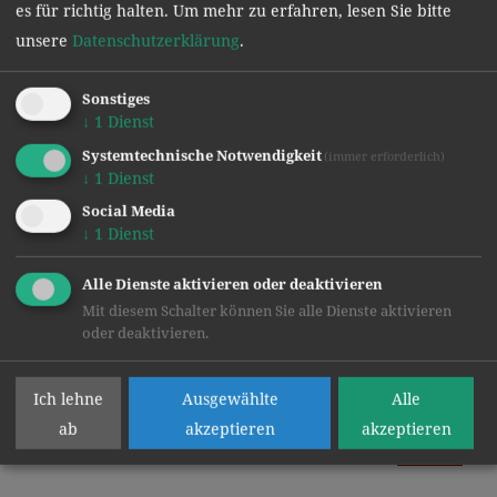
es für richtig halten.
Um mehr zu erfahren, lesen Sie bitte
unsere
Datenschutzerklärung
.
Sonstiges
↓
1
Dienst
Systemtechnische Notwendigkeit
(immer erforderlich)
↓
1
Dienst
Social Media
↓
1
Dienst
Alle Dienste aktivieren oder deaktivieren
Mit diesem Schalter können Sie alle Dienste aktivieren
oder deaktivieren.
Text: Mag. Günther Graßler
Ich lehne
Ausgewählte
Alle
Bilder: Mag. Christoph Brandstätter
ab
akzeptieren
akzeptieren
zurück