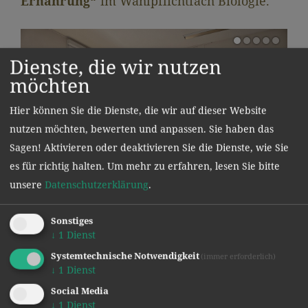
Ernährung“
im Wahlpflichtfach Biologie.
Dienste, die wir nutzen
möchten
Hier können Sie die Dienste, die wir auf dieser Website
nutzen möchten, bewerten und anpassen. Sie haben das
Sagen! Aktivieren oder deaktivieren Sie die Dienste, wie Sie
es für richtig halten.
Um mehr zu erfahren, lesen Sie bitte
unsere
Datenschutzerklärung
.
Sonstiges
↓
1
Dienst
Systemtechnische Notwendigkeit
(immer erforderlich)
Text und Bilder: Dr. Norbert Sapper
↓
1
Dienst
Social Media
zurück
↓
1
Dienst