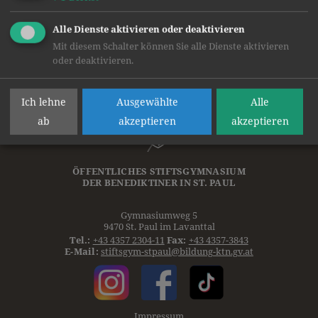
Alle Dienste aktivieren oder deaktivieren
Mit diesem Schalter können Sie alle Dienste aktivieren
oder deaktivieren.
Ich lehne
Ausgewählte
Alle
ab
akzeptieren
akzeptieren
ÖFFENTLICHES STIFTSGYMNASIUM
DER
BENEDIKTINER
IN ST. PAUL
Gymnasiumweg 5
9470 St. Paul im Lavanttal
Tel.:
+43 4357 2304-11
Fax:
+43 4357-3843
E-Mail:
stiftsgym-stpaul@bildung-ktn.gv.at
Impressum