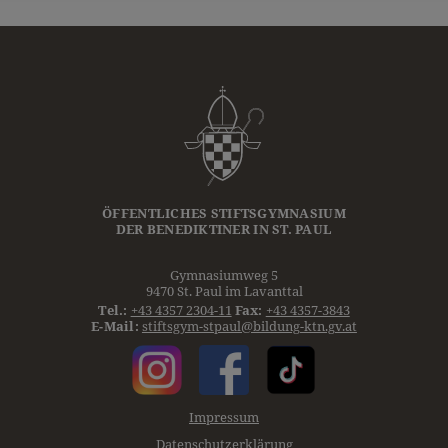
ÖFFENTLICHES STIFTSGYMNASIUM
DER
BENEDIKTINER
IN ST. PAUL
Gymnasiumweg 5
9470 St. Paul im Lavanttal
Tel.:
+43 4357 2304-11
Fax:
+43 4357-3843
E-Mail:
stiftsgym-stpaul@bildung-ktn.gv.at
Impressum
Datenschutzerklärung