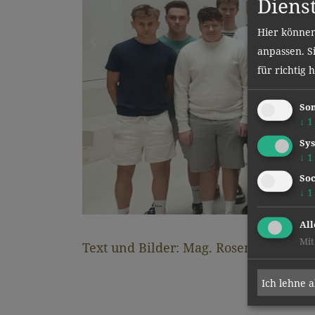
Diens
Hier können
anpassen. Si
für richtig 
Son
↓
1
Sys
↓
1
Soc
↓
1
All
Mit
Text und Bilder: Mag. Rosemarie Poll
Ich lehne 