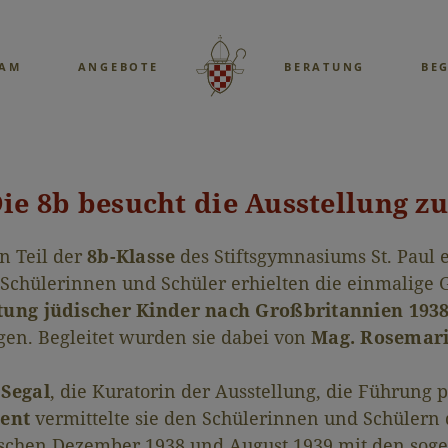
EAM
ANGEBOTE
BERATUNG
BE
ie 8b besucht die Ausstellung z
n Teil der
8b-Klasse
des Stiftsgymnasiums St. Paul
chülerinnen und Schüler erhielten die einmalige G
tung jüdischer Kinder nach Großbritannien 1938
igen. Begleitet wurden sie dabei von
Mag. Rosemari
 Segal
, die Kuratorin der Ausstellung, die Führung
ent
vermittelte sie den Schülerinnen und Schülern
wischen Dezember 1938 und August 1939 mit den so