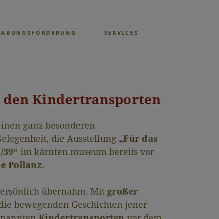
GABUNGSFÖRDERUNG
SERVICES
u den Kindertransporten
 einen ganz besonderen
elegenheit, die Ausstellung
„Für das
/39“
im kärnten.museum bereits vor
e Pollanz
.
 persönlich übernahm. Mit
großer
 die bewegenden Geschichten jener
genannten
Kindertransporten
vor dem