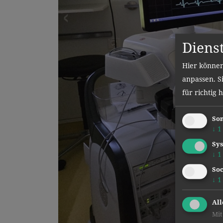
Diens
Hier können
anpassen. Si
für richtig 
Son
↓
1
Sys
↓
1
Soc
↓
1
All
Mit