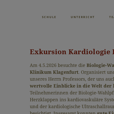
SCHULE
UNTERRICHT
T
Exkursion Kardiologie 
Am 4.5.2026 besuchte die
Biologie-W
Klinikum Klagenfurt
. Organisiert u
unseres Herrn Professors, der uns au
wertvolle Einblicke in die Welt d
Teilnehmerinnen der Biologie-Wahlpfl
Herzklappen ins kardiovaskuläre Sy
und der kardiologische Ultraschallra
besichtigt. Insgesamt konnten
gute Ei