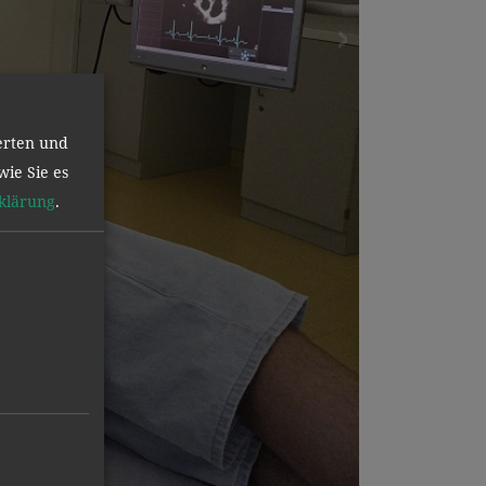
erten und
wie Sie es
klärung
.