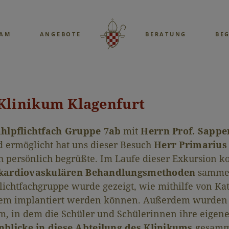
EAM
ANGEBOTE
BERATUNG
BE
Klinikum Klagenfurt
ahlpflichtfach Gruppe 7ab
mit
Herrn Prof. Sappe
nd ermöglicht hat uns dieser Besuch
Herr Primarius
ch persönlich begrüßte. Im Laufe dieser Exkursion 
er kardiovaskulären Behandlungsmethoden
sammel
ichtfachgruppe wurde gezeigt, wie mithilfe von Kat
stem implantiert werden können. Außerdem wurden
um, in dem die Schüler und Schülerinnen ihre eige
nblicke in diese Abteilung des Klinikums
gesamme