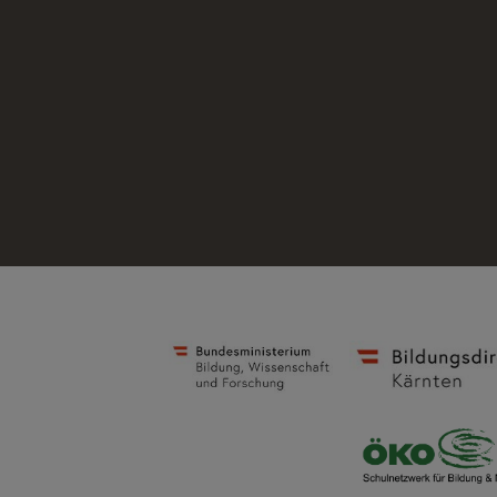
Text: Lukas Konetschnig, 7b
Bilder: Dr. Norbert Sapper