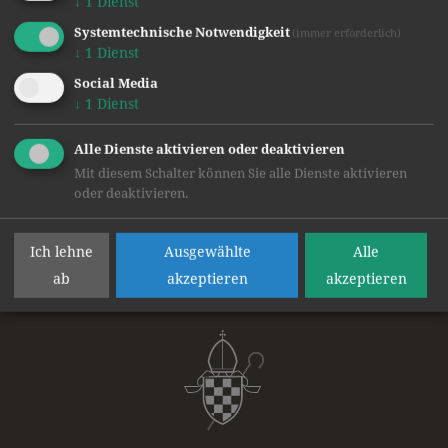
↓
1
Dienst
Systemtechnische Notwendigkeit
(immer erforderlich)
↓
1
Dienst
Social Media
↓
1
Dienst
Text: Mag. Melanie Vallant
Bilder: Begleitlehrer:innen
Alle Dienste aktivieren oder deaktivieren
Mit diesem Schalter können Sie alle Dienste aktivieren
zurück
oder deaktivieren.
Ich lehne
Ausgewählte
Alle
ab
akzeptieren
akzeptieren