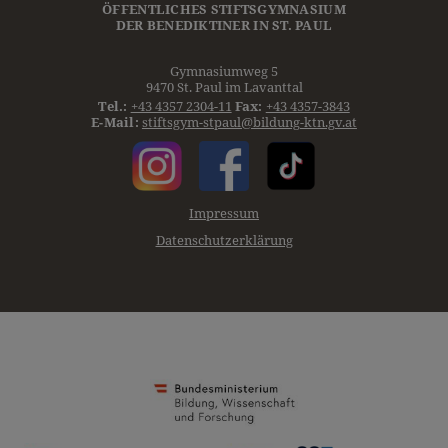
ÖFFENTLICHES STIFTSGYMNASIUM
DER
BENEDIKTINER
IN ST. PAUL
Gymnasiumweg 5
9470 St. Paul im Lavanttal
Tel.:
+43 4357 2304-11
Fax:
+43 4357-3843
E-Mail:
stiftsgym-stpaul@bildung-ktn.gv.at
Impressum
Datenschutzerklärung