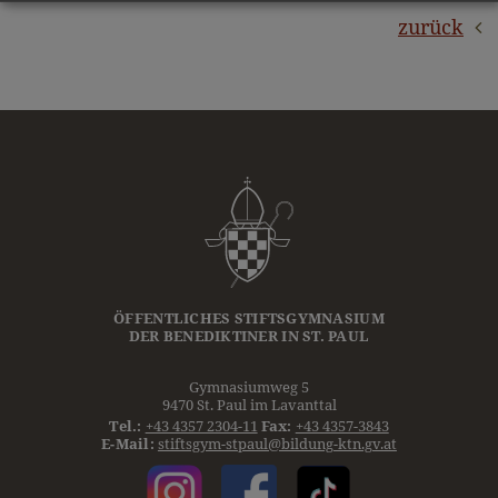
zurück
ÖFFENTLICHES STIFTSGYMNASIUM
DER
BENEDIKTINER
IN ST. PAUL
Gymnasiumweg 5
9470 St. Paul im Lavanttal
Tel.:
+43 4357 2304-11
Fax:
+43 4357-3843
E-Mail:
stiftsgym-stpaul@bildung-ktn.gv.at