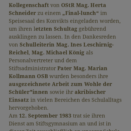
Kollegenschaft
von
OStR Mag. Herta
Schneider
zu einem
„Final-lunch“
im
Speisesaal des Konvikts eingeladen worden,
um ihren l
etzten Schultag
gebührend
ausklingen zu lassen. In den Dankesreden
von
Schulleiterin Mag. Ines Leschirnig-
Reichel
,
Mag. Michael König
als
Personalvertreter
und dem
Stiftsadministrator
Pater Mag. Marian
Kollmann OSB
wurden besonders ihre
ausgezeichnete Arbeit zum Wohle der
Schüler*innen
sowie ihr
akribischer
Einsatz
in vielen Bereichen des Schulalltags
hervorgehoben.
Am
12. September 1983
trat sie ihren
Dienst am Stiftsgymnasium an und ist in