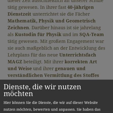
dieser Zeit ausschließlich an unserer Schule
tätig gewesen. In ihrer fast
40-jährigen
Dienstzeit
unterrichtet sie die Fächer
Mathematik, Physik und Geometrisch
Zeichnen
. Darüber hinaus ist sie jahrelang
als
Kustodin für Physik
und im
SQA-Team
tätig gewesen. Mit großem Engagement war
sie auch maßgeblich an der Entwicklung des
Lehrplans für das neue
Unterrichtsfach
MAGZ
beteiligt. Mit ihrer
korrekten Art
und Weise
und ihrer
genauen und
verständlichen Vermittlung des Stoffes
war sie ein großes Vorbild für viele jüngere
Dienste, die wir nutzen
Kolleginnen und Kollegen.
möchten
Wir wünschen unserer Kollegin Herta
Schneider zu ihrem Ruhestand alles Gute
Hier können Sie die Dienste, die wir auf dieser Website
und danken ihr für das jahrzehntelange
nutzen möchten, bewerten und anpassen. Sie haben das