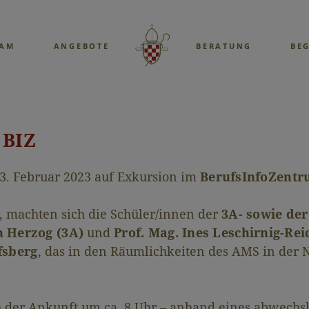
EAM
ANGEBOTE
BERATUNG
BE
 BIZ
3. Februar 2023 auf Exkursion im
BerufsInfoZentr
 machten sich die Schüler/innen der
3A- sowie der
n Herzog (3A)
und
Prof. Mag. Ines Leschirnig-Rei
fsberg
, das in den Räumlichkeiten des AMS in der
ch der Ankunft um ca. 8 Uhr – anhand eines abwech