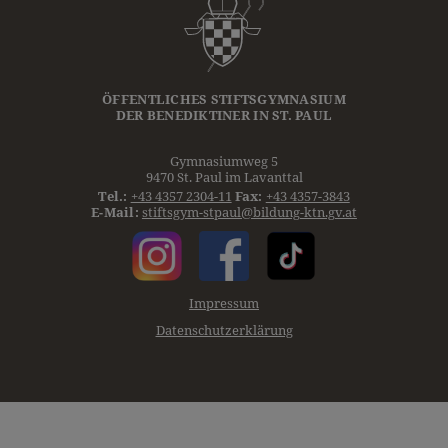
ÖFFENTLICHES STIFTSGYMNASIUM
DER
BENEDIKTINER
IN ST. PAUL
Gymnasiumweg 5
9470 St. Paul im Lavanttal
Tel.:
+43 4357 2304-11
Fax:
+43 4357-3843
E-Mail:
stiftsgym-stpaul@bildung-ktn.gv.at
Impressum
Datenschutzerklärung