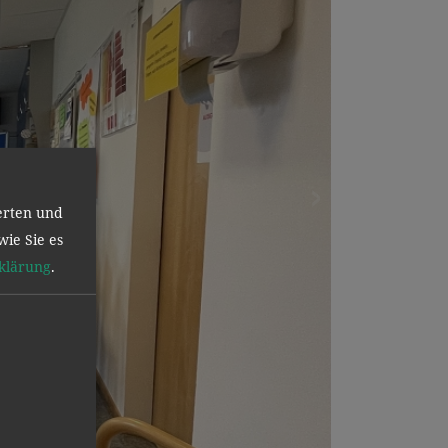
erten und
wie Sie es
klärung
.