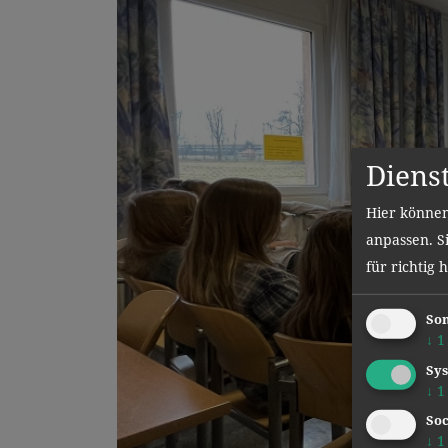
Diens
Hier können
anpassen. Si
für richtig 
Son
↓
1
Sys
↓
1
Soc
↓
1